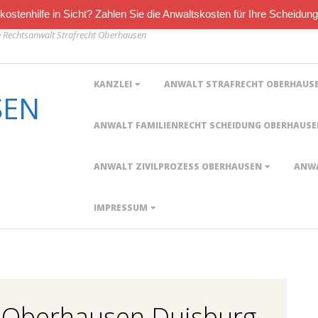
ostenhilfe in Sicht? Zahlen Sie die Anwaltskosten für Ihre Scheidung
Rechtsanwalt Strafrecht Oberhausen
Primary
KANZLEI
ANWALT STRAFRECHT OBERHAUS
Navigation
SEN
Menu
ANWALT FAMILIENRECHT SCHEIDUNG OBERHAUS
ANWALT ZIVILPROZESS OBERHAUSEN
ANWA
IMPRESSUM
g Oberhausen Duisburg