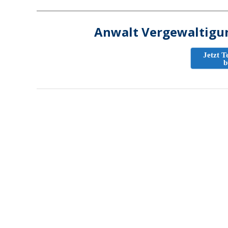
Anwalt Vergewaltigu
Jetzt T
b
2022-
10-
10