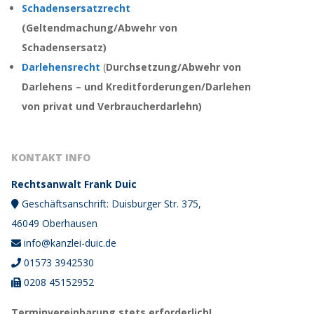
Schadensersatzrecht
(
Geltendmachung/Abwehr von
Schadensersatz
)
Darlehensrecht
(
Durchsetzung/Abwehr von
Darlehens – und Kreditforderungen/
Darlehen
von privat und Verbraucherdarlehn)
KONTAKT INFO
Rechtsanwalt Frank Duic
Geschäftsanschrift: Duisburger Str. 375,
46049 Oberhausen
info@kanzlei-duic.de
01573 3942530
0208 45152952
Terminvereinbarung stets erforderlich!