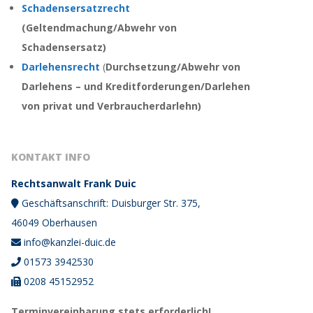
Schadensersatzrecht
(
Geltendmachung/Abwehr von
Schadensersatz
)
Darlehensrecht
(
Durchsetzung/Abwehr von
Darlehens – und Kreditforderungen/
Darlehen
von privat und Verbraucherdarlehn)
KONTAKT INFO
Rechtsanwalt Frank Duic
Geschäftsanschrift: Duisburger Str. 375,
46049 Oberhausen
info@kanzlei-duic.de
01573 3942530
0208 45152952
Terminvereinbarung stets erforderlich!