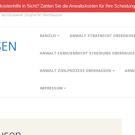
ostenhilfe in Sicht? Zahlen Sie die Anwaltskosten für Ihre Scheidung
Rechtsanwalt Strafrecht Oberhausen
Primary
KANZLEI
ANWALT STRAFRECHT OBERHAUS
Navigation
SEN
Menu
ANWALT FAMILIENRECHT SCHEIDUNG OBERHAUS
ANWALT ZIVILPROZESS OBERHAUSEN
ANWA
IMPRESSUM
usen