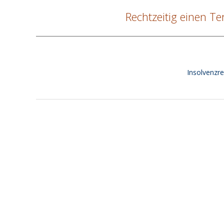
Rechtzeitig einen Te
Insolvenzr
2020-
07-
17